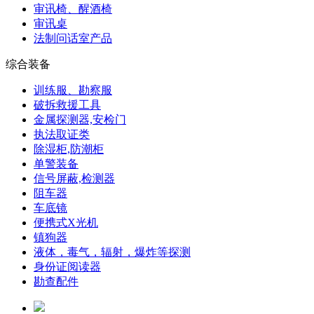
审讯椅、醒酒椅
审讯桌
法制问话室产品
综合装备
训练服、勘察服
破拆救援工具
金属探测器,安检门
执法取证类
除湿柜,防潮柜
单警装备
信号屏蔽,检测器
阻车器
车底镜
便携式X光机
镇狗器
液体，毒气，辐射，爆炸等探测
身份证阅读器
勘查配件