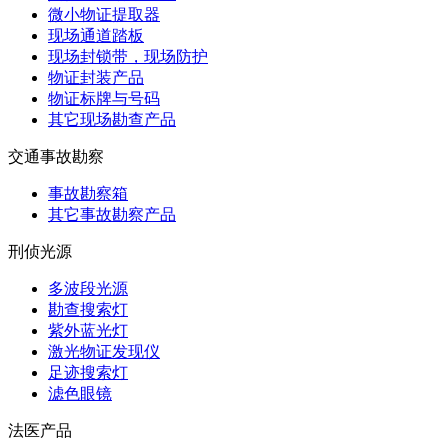
微小物证提取器
现场通道踏板
现场封锁带，现场防护
物证封装产品
物证标牌与号码
其它现场勘查产品
交通事故勘察
事故勘察箱
其它事故勘察产品
刑侦光源
多波段光源
勘查搜索灯
紫外蓝光灯
激光物证发现仪
足迹搜索灯
滤色眼镜
法医产品