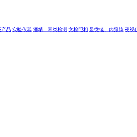
医产品
实验仪器
酒精、毒类检测
文检照相
显微镜、内窥镜
夜视