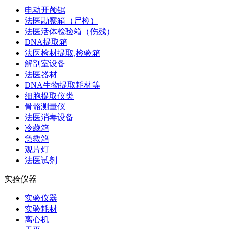
电动开颅锯
法医勘察箱（尸检）
法医活体检验箱（伤残）
DNA提取箱
法医检材提取,检验箱
解剖室设备
法医器材
DNA生物提取耗材等
细胞提取仪类
骨骼测量仪
法医消毒设备
冷藏箱
急救箱
观片灯
法医试剂
实验仪器
实验仪器
实验耗材
离心机