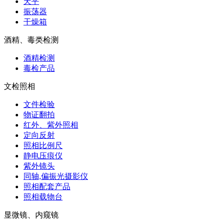
天平
振荡器
干燥箱
酒精、毒类检测
酒精检测
毒检产品
文检照相
文件检验
物证翻拍
红外、紫外照相
定向反射
照相比例尺
静电压痕仪
紫外镜头
同轴,偏振光摄影仪
照相配套产品
照相载物台
显微镜、内窥镜